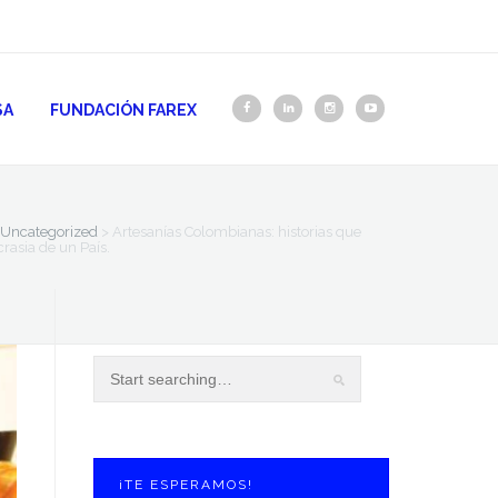
SA
FUNDACIÓN FAREX
Uncategorized
>
Artesanías Colombianas: historias que
ncrasia de un País.
¡TE ESPERAMOS!