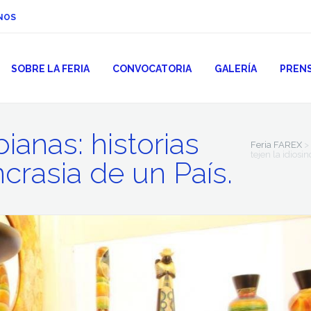
NOS
SOBRE LA FERIA
CONVOCATORIA
GALERÍA
PREN
anas: historias
Feria FAREX
>
tejen la idiosi
ncrasia de un País.