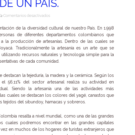
DE UN PAÍS.
en
Comentarios desactivados
Artesanías
Colombianas:
tación de la diversidad cultural de nuestro País. En 1.998
historias
personas de diferentes departamentos colombianos que
que
a la producción de artesanías. Dentro de las cuales se
tejen
yacá. Tradicionalmente la artesanía es un arte que se
la
utilizando recursos naturales y tecnología simple para la
idiosincrasia
esentativas de cada comunidad.
de
un
 destacan la tejeduría, la madera y la cerámica. Según los
País.
el 56,11% del sector artesanal realiza su actividad en
ual. Siendo la artesanía una de las actividades más
las cuales se destacan los colores del yagé, canastos que
s tejidos del sibundoy, hamacas y sobreros.
 Colombia resalta a nivel mundial, como una de las grandes
los cuales podremos encontrar en las grandes capitales
vez en muchos de los hogares de turistas extranjeros que