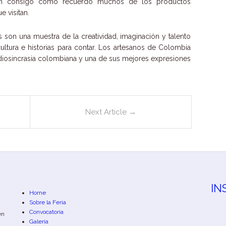
an consigo como recuerdo muchos de los productos
e visitan.
son una muestra de la creatividad, imaginación y talento
cultura e historias para contar. Los artesanos de Colombia
idiosincrasia colombiana y una de sus mejores expresiones
Next Article
→
IN
Home
Sobre la Feria
Convocatoria
en
Galería