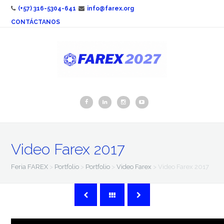
(+57) 316-5304-641
info@farex.org
CONTÁCTANOS
Video Farex 2017
Feria FAREX
>
Portfolio
>
Portfolio
>
Video Farex
>
Video Farex 2017