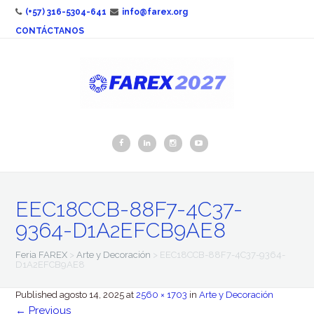
(+57) 316-5304-641
info@farex.org
CONTÁCTANOS
EEC18CCB-88F7-4C37-
9364-D1A2EFCB9AE8
Feria FAREX
>
Arte y Decoración
>
EEC18CCB-88F7-4C37-9364-
D1A2EFCB9AE8
Published
agosto 14, 2025
at
2560 × 1703
in
Arte y Decoración
←
Previous