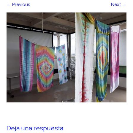
←
Previous
Next
→
Deja una respuesta