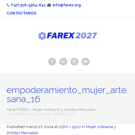
(+57) 316-5304-641
info@farex.org
CONTÁCTANOS
empoderamiento_mujer_arte
sana_16
Feria FAREX
>
Mujer Artesana y Artistas Manuales
>
empoderamiento_mujer_artesana_16
Published
marzo 27, 2024
at
2560 × 1920
in
Mujer Artesana y
Artistas Manuales