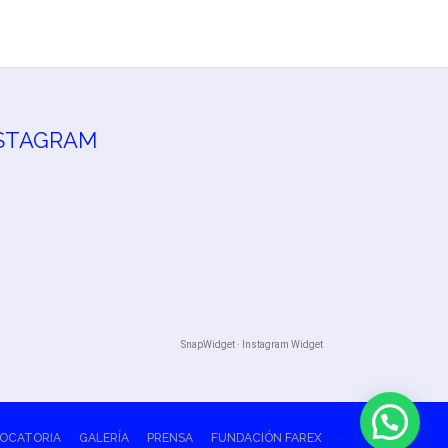
STAGRAM
SnapWidget · Instagram Widget
OCATORIA
GALERÍA
PRENSA
FUNDACIÓN FAREX