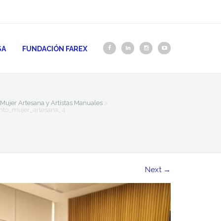
SA
FUNDACIÓN FAREX
Mujer Artesana y Artistas Manuales
>
to_mujer_artesana_4
Next
→