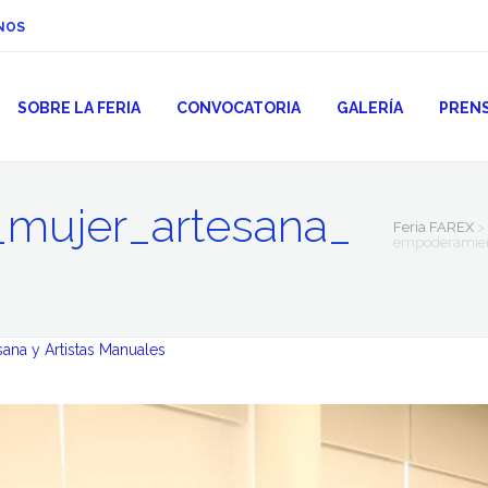
NOS
SOBRE LA FERIA
CONVOCATORIA
GALERÍA
PREN
mujer_artesana_
Feria FAREX
>
empoderamien
sana y Artistas Manuales