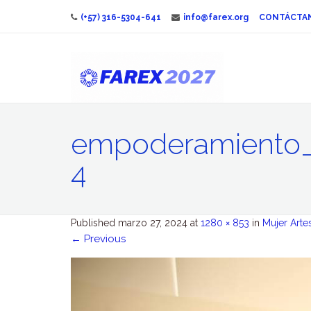
(+57) 316-5304-641
info@farex.org
CONTÁCTA
empoderamiento_
4
Published
marzo 27, 2024
at
1280 × 853
in
Mujer Arte
←
Previous