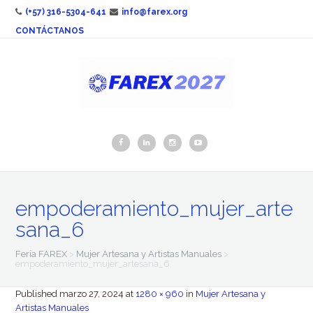
(+57) 316-5304-641
info@farex.org
CONTÁCTANOS
empoderamiento_mujer_arte
sana_6
Feria FAREX
>
Mujer Artesana y Artistas Manuales
>
empoderamiento_mujer_artesana_6
Published
marzo 27, 2024
at
1280 × 960
in
Mujer Artesana y
Artistas Manuales