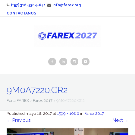
(+57) 316-5304-641
info@farex.org
CONTÁCTANOS
9M0A7220.CR2
Feria FAREX
>
Farex 2017
>
9M0A7220.CR2
Published
mayo 18, 2017
at
1599 × 1066
in
Farex 2017
←
Previous
Next
→