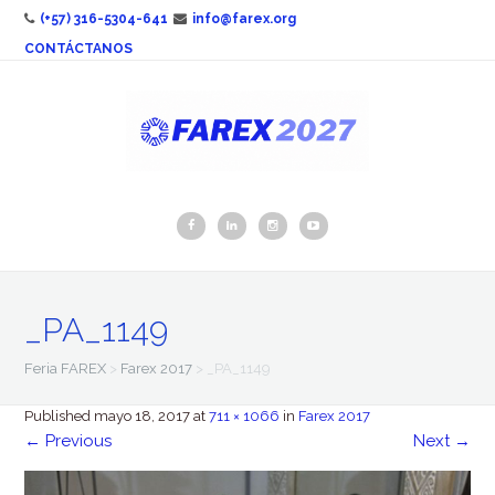
(+57) 316-5304-641
info@farex.org
CONTÁCTANOS
_PA_1149
Feria FAREX
>
Farex 2017
>
_PA_1149
Published
mayo 18, 2017
at
711 × 1066
in
Farex 2017
←
Previous
Next
→