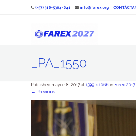
(+57) 316-5304-641
info@farex.org
CONTÁCTA
_PA_1550
Published
mayo 18, 2017
at
1599 × 1066
in
Farex 2017
←
Previous