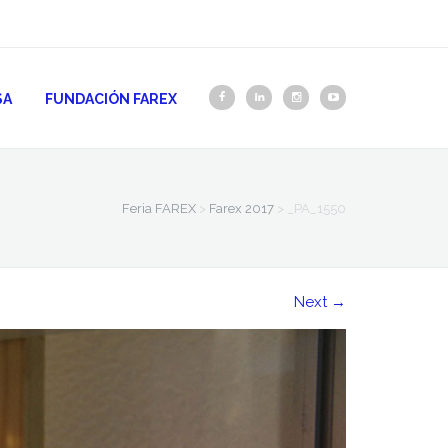
SA
FUNDACIÓN FAREX
Feria FAREX
>
Farex 2017
>
_PA_1550
Next
→