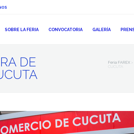
NOS
SOBRE LA FERIA
CONVOCATORIA
GALERÍA
PREN
ARA DE
Feria FAREX
>
CUCUTA
UCUTA