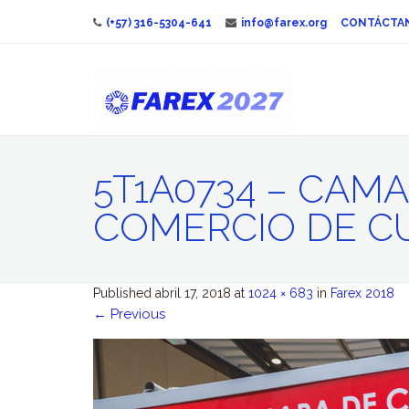
(+57) 316-5304-641
info@farex.org
CONTÁCTA
5T1A0734 – CAM
COMERCIO DE C
Published
abril 17, 2018
at
1024 × 683
in
Farex 2018
←
Previous