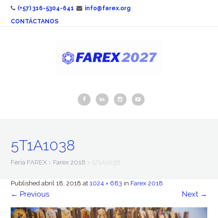
(+57) 316-5304-641
info@farex.org
CONTÁCTANOS
5T1A1038
Feria FAREX
>
Farex 2018
>
5T1A1038
Published
abril 18, 2018
at
1024 × 683
in
Farex 2018
←
Previous
Next
→