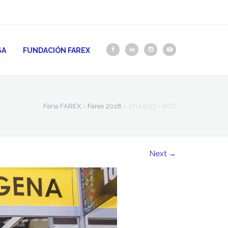
SA
FUNDACIÓN FAREX
Feria FAREX
>
Farex 2018
>
5T1A1133 – IPCC
Next
→