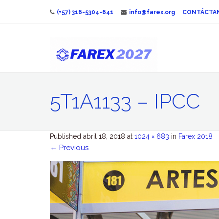
(+57) 316-5304-641
info@farex.org
CONTÁCTA
5T1A1133 – IPCC
Published
abril 18, 2018
at
1024 × 683
in
Farex 2018
←
Previous