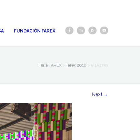
SA
FUNDACIÓN FAREX
Feria FAREX
>
Farex 2018
>
5T1A1759
Next
→