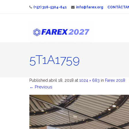
(+57) 316-5304-641
info@farex.org
CONTÁCTA
5T1A1759
Published
abril 18, 2018
at
1024 × 683
in
Farex 2018
←
Previous