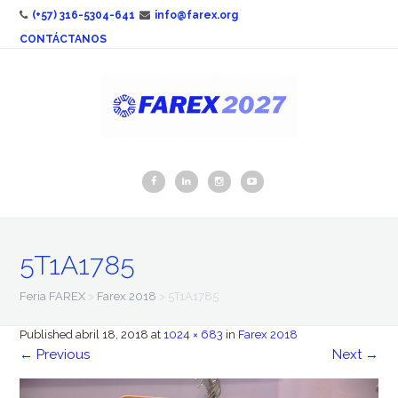
(+57) 316-5304-641
info@farex.org
CONTÁCTANOS
5T1A1785
Feria FAREX
>
Farex 2018
>
5T1A1785
Published
abril 18, 2018
at
1024 × 683
in
Farex 2018
←
Previous
Next
→