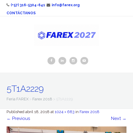
(+57) 316-5304-641
info@farex.org
CONTÁCTANOS
5T1A2229
Feria FAREX
>
Farex 2018
>
5T1A2229
Published
abril 18, 2018
at
1024 × 683
in
Farex 2018
←
Previous
Next
→