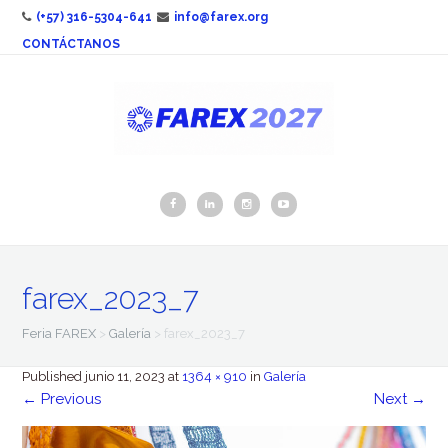
(+57) 316-5304-641
info@farex.org
CONTÁCTANOS
farex_2023_7
Feria FAREX
>
Galería
>
farex_2023_7
Published
junio 11, 2023
at
1364 × 910
in
Galería
←
Previous
Next
→