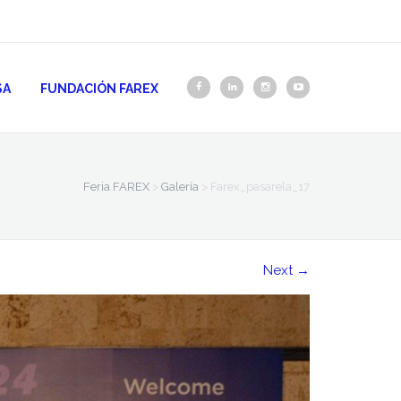
SA
FUNDACIÓN FAREX
Feria FAREX
>
Galería
>
Farex_pasarela_17
Next
→