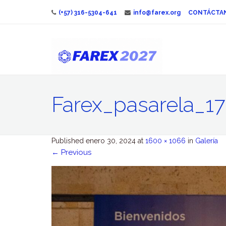
(+57) 316-5304-641
info@farex.org
CONTÁCTA
Farex_pasarela_17
Published
enero 30, 2024
at
1600 × 1066
in
Galería
←
Previous