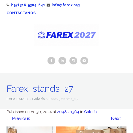
(+57) 316-5304-641
info@farex.org
CONTÁCTANOS
Farex_stands_27
Feria FAREX
>
Galería
>
Farex_stands_27
Published
enero 30, 2024
at
2048 × 1364
in
Galería
←
Previous
Next
→