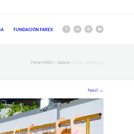
SA
FUNDACIÓN FAREX
Feria FAREX
>
Galería
>
Farex_stands_33
Next
→