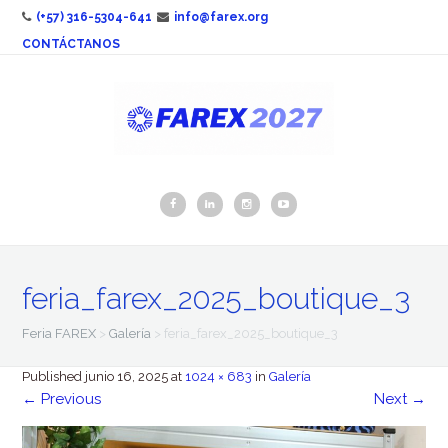
(+57) 316-5304-641
info@farex.org
CONTÁCTANOS
feria_farex_2025_boutique_3
Feria FAREX
>
Galería
>
feria_farex_2025_boutique_3
Published
junio 16, 2025
at
1024 × 683
in
Galería
←
Previous
Next
→