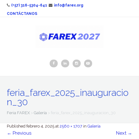
(+57) 316-5304-641
info@farex.org
CONTÁCTANOS
feria_farex_2025_inauguracio
n_30
Feria FAREX
>
Galería
>
feria_farex_2025_inauguracion_30
Published
febrero 4, 2025
at
2560 × 1707
in
Galería
←
Previous
Next
→