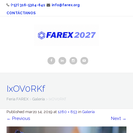
(+57) 316-5304-641
info@farex.org
CONTÁCTANOS
IxOV0RKf
Feria FAREX
>
Galería
>
IxOV0RKf
Published
marzo 14, 2019
at
1280 × 853
in
Galería
←
Previous
Next
→