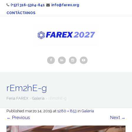
(+57) 316-5304-641
info@farex.org
CONTÁCTANOS
rEm2hE-g
Feria FAREX
>
Galería
>
rEm2hE-g
Published
marzo 14, 2019
at
1280 × 853
in
Galería
←
Previous
Next
→