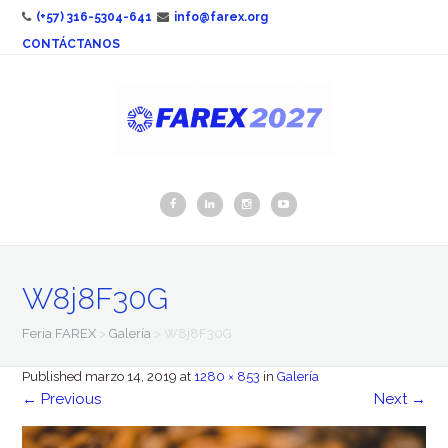
(+57) 316-5304-641
info@farex.org
CONTÁCTANOS
W8j8F30G
Feria FAREX
>
Galería
>
W8j8F30G
Published
marzo 14, 2019
at
1280 × 853
in
Galería
←
Previous
Next
→