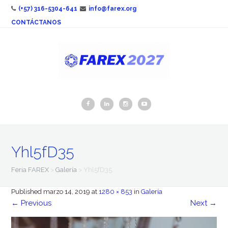
(+57) 316-5304-641
info@farex.org
CONTÁCTANOS
Yhl5fD35
Feria FAREX
>
Galería
>
Yhl5fD35
Published
marzo 14, 2019
at
1280 × 853
in
Galería
←
Previous
Next
→