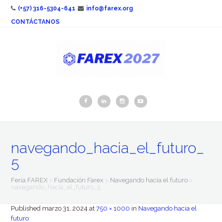
(+57) 316-5304-641
info@farex.org
CONTÁCTANOS
navegando_hacia_el_futuro_
5
Feria FAREX
>
Fundación Farex
>
Navegando hacia el futuro
>
navegando_hacia_el_futuro_5
Published
marzo 31, 2024
at
750 × 1000
in
Navegando hacia el
futuro