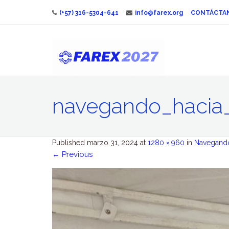
(+57) 316-5304-641
info@farex.org
CONTÁCTA
navegando_hacia_
Published
marzo 31, 2024
at
1280 × 960
in
Navegando 
←
Previous