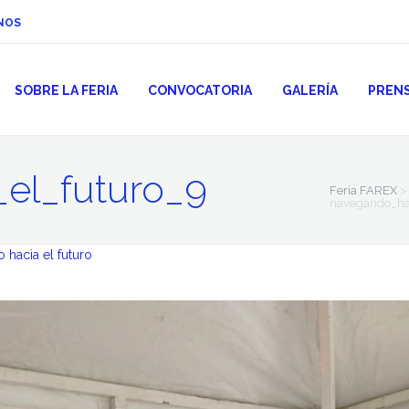
NOS
SOBRE LA FERIA
CONVOCATORIA
GALERÍA
PREN
el_futuro_9
Feria FAREX
>
navegando_ha
hacia el futuro