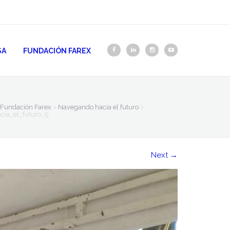
SA
FUNDACIÓN FAREX
Fundación Farex
>
Navegando hacia el futuro
>
cia_el_futuro_9
Next
→