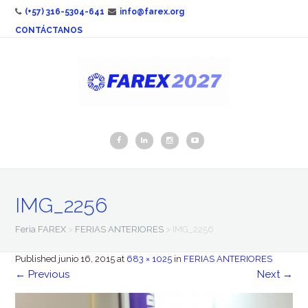
(+57) 316-5304-641
info@farex.org
CONTÁCTANOS
IMG_2256
Feria FAREX
>
FERIAS ANTERIORES
>
IMG_2256
Published
junio 16, 2015
at
683 × 1025
in
FERIAS ANTERIORES
←
Previous
Next
→