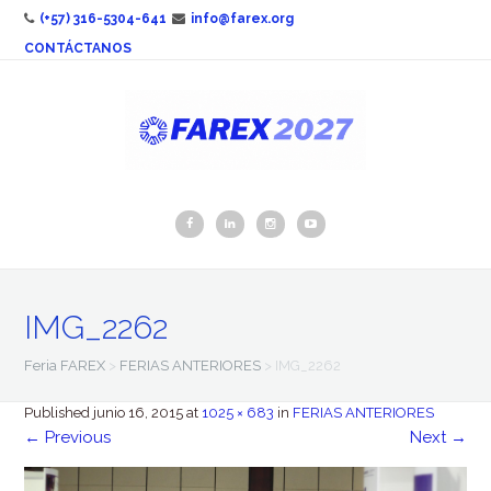
(+57) 316-5304-641
info@farex.org
CONTÁCTANOS
IMG_2262
Feria FAREX
>
FERIAS ANTERIORES
>
IMG_2262
Published
junio 16, 2015
at
1025 × 683
in
FERIAS ANTERIORES
←
Previous
Next
→