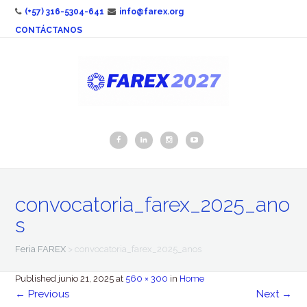
(+57) 316-5304-641
info@farex.org
CONTÁCTANOS
convocatoria_farex_2025_ano
s
Feria FAREX
>
convocatoria_farex_2025_anos
Published
junio 21, 2025
at
560 × 300
in
Home
←
Previous
Next
→