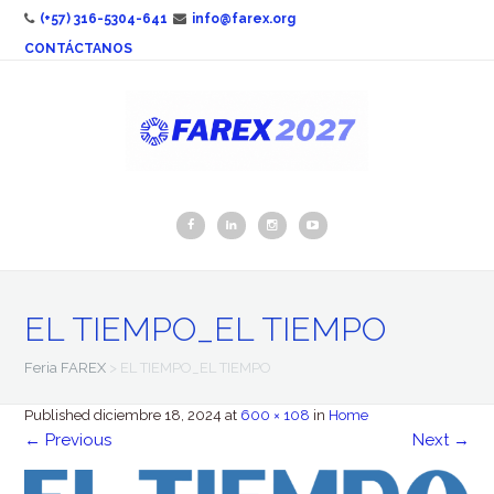
(+57) 316-5304-641
info@farex.org
CONTÁCTANOS
EL TIEMPO_EL TIEMPO
Feria FAREX
>
EL TIEMPO_EL TIEMPO
Published
diciembre 18, 2024
at
600 × 108
in
Home
←
Previous
Next
→