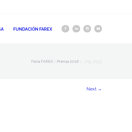
SA
FUNDACIÓN FAREX
Feria FAREX
>
Prensa 2016
>
_mg_0333
Next
→