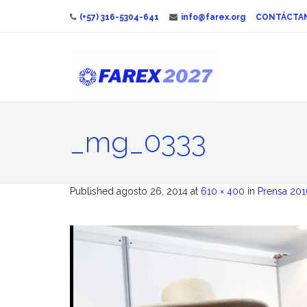
(+57) 316-5304-641
info@farex.org
CONTÁCTA
_mg_0333
Published
agosto 26, 2014
at
610 × 400
in
Prensa 201