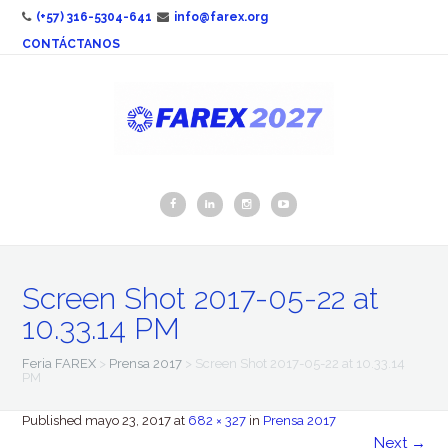
(+57) 316-5304-641
info@farex.org
CONTÁCTANOS
Screen Shot 2017-05-22 at
10.33.14 PM
Feria FAREX
>
Prensa 2017
>
Screen Shot 2017-05-22 at 10.33.14
PM
Published
mayo 23, 2017
at
682 × 327
in
Prensa 2017
Next
→