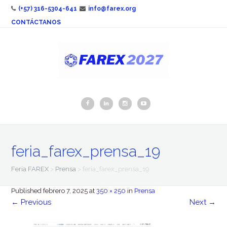
(+57) 316-5304-641
info@farex.org
CONTÁCTANOS
feria_farex_prensa_19
Feria FAREX
>
Prensa
>
feria_farex_prensa_19
Published
febrero 7, 2025
at
350 × 250
in
Prensa
←
Previous
Next
→