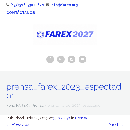
(+57) 316-5304-641
info@farex.org
CONTÁCTANOS
prensa_farex_2023_espectad
or
Feria FAREX
>
Prensa
>
prensa_farex_2023_espectador
Published
junio 14, 2023
at
350 × 250
in
Prensa
←
Previous
Next
→