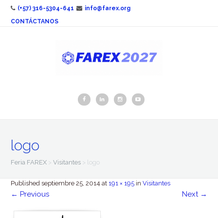
(+57) 316-5304-641
info@farex.org
CONTÁCTANOS
logo
Feria FAREX
>
Visitantes
>
logo
Published
septiembre 25, 2014
at
191 × 195
in
Visitantes
←
Previous
Next
→