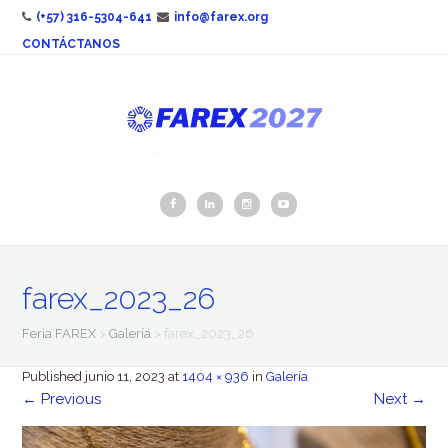
(+57) 316-5304-641
info@farex.org
CONTÁCTANOS
farex_2023_26
Feria FAREX
>
Galería
>
farex_2023_26
Published
junio 11, 2023
at
1404 × 936
in
Galería
←
Previous
Next
→