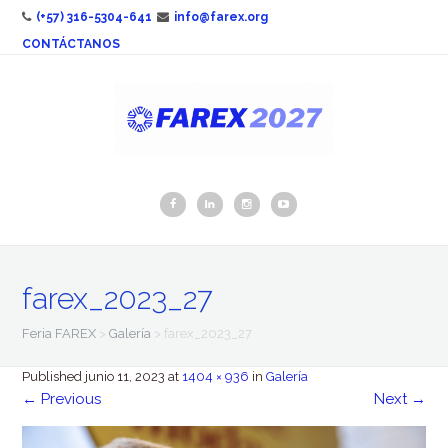
(+57) 316-5304-641
info@farex.org
CONTÁCTANOS
farex_2023_27
Feria FAREX
>
Galería
>
farex_2023_27
Published
junio 11, 2023
at
1404 × 936
in
Galería
←
Previous
Next
→