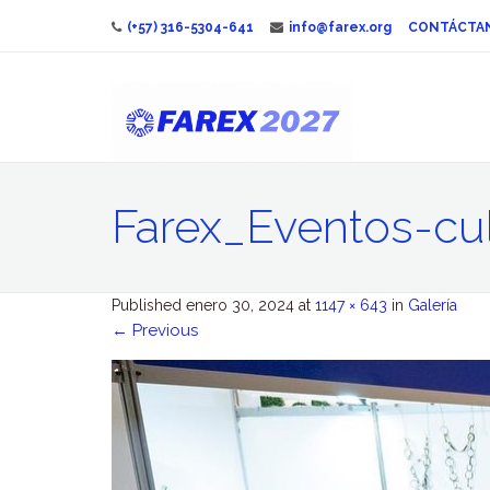
(+57) 316-5304-641
info@farex.org
CONTÁCTA
Farex_Eventos-cul
Published
enero 30, 2024
at
1147 × 643
in
Galería
←
Previous