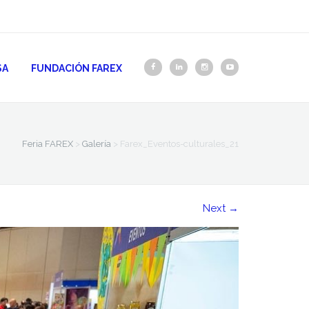
SA
FUNDACIÓN FAREX
Feria FAREX
>
Galería
>
Farex_Eventos-culturales_21
Next
→