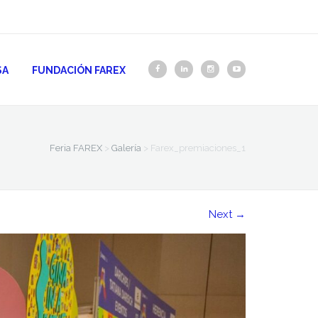
SA
FUNDACIÓN FAREX
Feria FAREX
>
Galería
>
Farex_premiaciones_1
Next
→