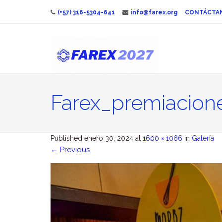
(+57) 316-5304-641
info@farex.org
CONTÁCTA
Farex_premiacion
Published
enero 30, 2024
at
1600 × 1066
in
Galería
←
Previous