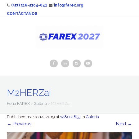
(+57) 316-5304-641
info@farex.org
CONTÁCTANOS
M2HERZai
Feria FAREX
>
Galería
>
M2HERZai
Published
marzo 14, 2019
at
1280 × 853
in
Galería
←
Previous
Next
→