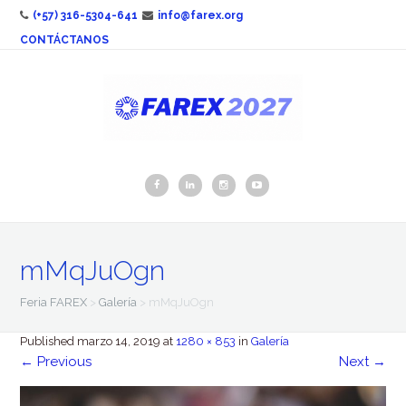
(+57) 316-5304-641
info@farex.org
CONTÁCTANOS
mMqJuOgn
Feria FAREX
>
Galería
>
mMqJuOgn
Published
marzo 14, 2019
at
1280 × 853
in
Galería
←
Previous
Next
→