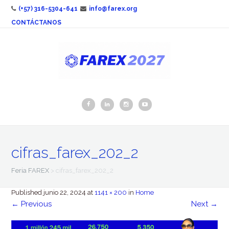
(+57) 316-5304-641
info@farex.org
CONTÁCTANOS
cifras_farex_202_2
Feria FAREX
>
cifras_farex_202_2
Published
junio 22, 2024
at
1141 × 200
in
Home
←
Previous
Next
→