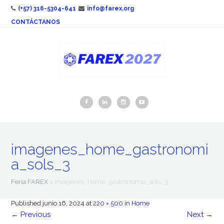
(+57) 316-5304-641
info@farex.org
CONTÁCTANOS
imagenes_home_gastronomi
a_sols_3
Feria FAREX
>
imagenes_home_gastronomia_sols_3
Published
junio 16, 2024
at
220 × 500
in
Home
←
Previous
Next
→