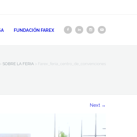
SA
FUNDACIÓN FAREX
>
SOBRE LA FERIA
>
Farex_feria_centro_de_convenciones
Next
→