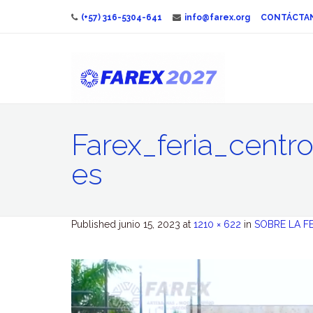
(+57) 316-5304-641
info@farex.org
CONTÁCTA
Farex_feria_cent
es
Published
junio 15, 2023
at
1210 × 622
in
SOBRE LA F