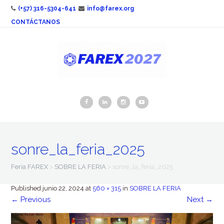
(+57) 316-5304-641
info@farex.org
CONTÁCTANOS
sonre_la_feria_2025
Feria FAREX
>
SOBRE LA FERIA
>
sonre_la_feria_2025
Published
junio 22, 2024
at
560 × 315
in
SOBRE LA FERIA
←
Previous
Next
→